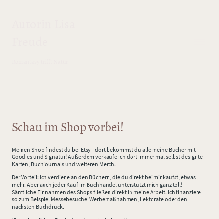
Autorin Lisa
Freude
Romantasy trifft Natur
Schau im Shop vorbei!
Meinen Shop findest du bei Etsy - dort bekommst du alle meine Bücher mit
Goodies und Signatur! Außerdem verkaufe ich dort immer mal selbst designte
Karten, Buchjournals und weiteren Merch.
Der Vorteil: Ich verdiene an den Büchern, die du direkt bei mir kaufst, etwas
mehr. Aber auch jeder Kauf im Buchhandel unterstützt mich ganz toll!
Sämtliche Einnahmen des Shops fließen direkt in meine Arbeit. Ich finanziere
so zum Beispiel Messebesuche, Werbemaßnahmen, Lektorate oder den
nächsten Buchdruck.