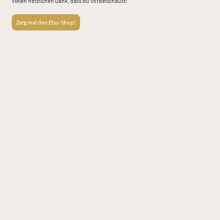
Vielen herzlichen Dank, dass du vorbeischaust!
Zeig mal den Etsy-Shop!
©Lisa Freude, 2024. Alle Rechte vorbehalten.