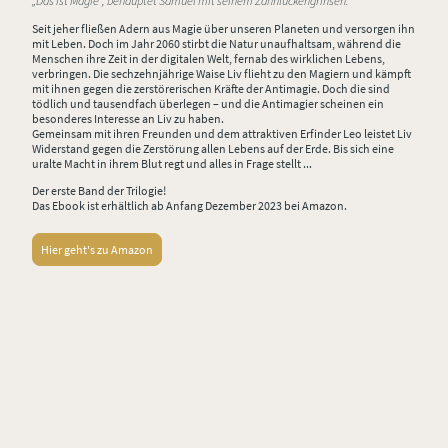
„Das ist Magie“, behauptet Samuel mit seinem Zahnlückengrinsen.
Seit jeher fließen Adern aus Magie über unseren Planeten und versorgen ihn
mit Leben. Doch im Jahr 2060 stirbt die Natur unaufhaltsam, während die
Menschen ihre Zeit in der digitalen Welt, fernab des wirklichen Lebens,
verbringen. Die sechzehnjährige Waise Liv flieht zu den Magiern und kämpft
mit ihnen gegen die zerstörerischen Kräfte der Antimagie. Doch die sind
tödlich und tausendfach überlegen – und die Antimagier scheinen ein
besonderes Interesse an Liv zu haben.
Gemeinsam mit ihren Freunden und dem attraktiven Erfinder Leo leistet Liv
Widerstand gegen die Zerstörung allen Lebens auf der Erde. Bis sich eine
uralte Macht in ihrem Blut regt und alles in Frage stellt ...
Der erste Band der Trilogie!
Das Ebook ist erhältlich ab Anfang Dezember 2023 bei Amazon.
Hier geht's zu Amazon