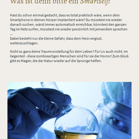
Was ist denn bitte ein
Smartself?
Hast du schon einmal gedacht, dass es total praktisch wäre, wenn dein
Smartphone in deinen Körper implantiert wäre? Du müsstest nie wieder
danach suchen, wärst immer automatisch erreichbar, könntest den ganzen
Tag im Netz surfen, müsstest nie wieder persönlich mit jemandem sprechen
...
Dabei besteht nur die kleine Gefahr, dass dein Herz vergisst,
weiterzuschlagen.
Nicht so ganz deine Traumvorstellung für dein Leben? Für Liv auch nicht. Im
Gegenteil - diese zombieartigen Menschen sind für sie der Horror! Zum Glück
gibt es Magier, die der Natur wieder auf die Sprünge helfen.