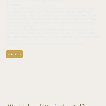
„Kimm?“, frage ich durch die Dunkelheit. „Leo?“
Ich bin blind.
Ich fühle das ölig-warme Wasser auf meinem Bauch, meine Hände können
seine Oberfläche ertasten. Mein Ruf hallt über die Weite des Wassers, und
plötzlich überkommt mich das Gefühl, dass ich in der Mitte des Sees stehe. Ich
habe keine Ahnung, aus welcher Richtung ich gekommen bin. Nicht einmal
unter normalen Umständen hätte ich so eine Strecke schwimmen können, im
Dunkeln schon gar nicht.
„Leo!“, schreie ich, so laut ich kann. Aber meine Stimme klingt dumpf und
erstickt, als wäre nicht nur das Wasser, sondern auch die Luft dick wie Brühe.
Mein Atem geht rasch, während ich versuche, ruhig zu bleiben und einen klaren
Gedanken zu fassen.
In diesem Moment verschwindet der Boden unter meinen Füßen.
zu Amazon