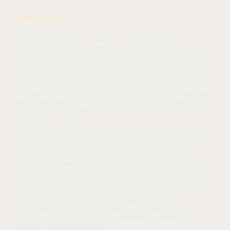
Leseprobe
Die Sonne spiegelt sich auf dem See und ich kann die Pflanzen nicht mehr
erkennen, bis eine Wolke vorbeizieht. Da ist der Seetang wieder, er treibt ruhig
im klaren Wasser dahin, doch als ich meine Hand untertauche, komme ich nicht
an ihn heran. Ich hole tief Luft und versuche, mich zu überwinden, mit dem
Kopf unter Wasser zu gehen. Dann tauche ich so kurz wie möglich unter, greife
nach der Pflanze, die aber nicht da ist, wo sie vorher zu sein schien. Über Wasser
öffne ich die Augen und betrachte vorwurfsvoll die Oberfläche.
Das Wasser ist auf einmal seltsam trüb, ich kann meine Füße nicht mehr sehen.
Vielleicht Algen, denke ich und drehe mich um, um den Rückweg zu Kimm
anzutreten. Ich blicke auf, aber Kimm ist nicht mehr da. Ich schaue zum Ufer, wo
die anderen sind … oder eher: waren.
Was zum ...?
Ich bin allein, mitten im See, und das Ufer ist plötzlich viel zu weit entfernt.
Raschen Schrittes stapfe ich zurück, was aber gar nicht so leicht ist, wenn man
bis zum Bauch im Wasser steht. Mein Blick sucht den Strand ab.
Wo zum Teufel sind die alle hin?, schießt es mir durch den Kopf. Das Ufer liegt
verlassen da. Fünf Jugendliche können doch nicht einfach verschwinden?
Ein mulmiges Gefühl macht sich in meinem Magen breit. Ich gehe so schnell wie
möglich weiter, aber das Ufer kommt überhaupt nicht näher. Es scheint eher vor
mir zurückzuweichen. Meine Bewegungen werden immer schwerfälliger und
als ich hinabsehe, ist vom glasklaren Wasser nichts übrig geblieben. Eine
bräunliche Brühe umgibt mich, dicker als Kartoffelsuppe.
Es wird dunkel über meinem Kopf, mit plötzlicher Endgültigkeit. Mein Herz
klopft mir bis zum Hals. Ich ahne, was das bedeutet. Aber dieses Mal ist
niemand da, der mir helfen könnte.